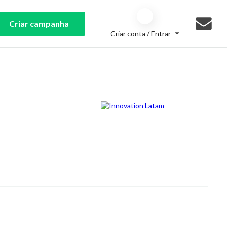
Criar campanha
Criar conta / Entrar