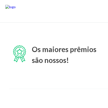
Os maiores prêmios
são nossos!