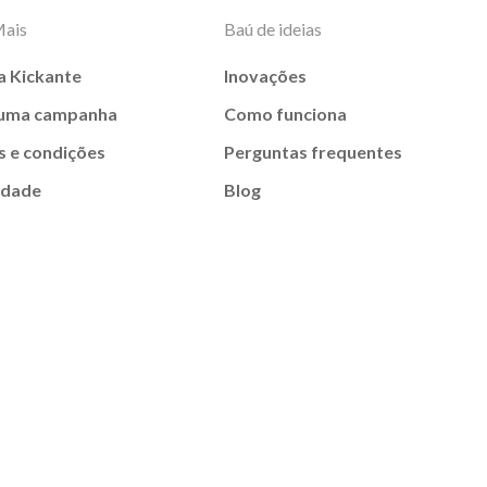
Mais
Baú de ideias
a Kickante
Inovações
 uma campanha
Como funciona
 e condições
Perguntas frequentes
idade
Blog