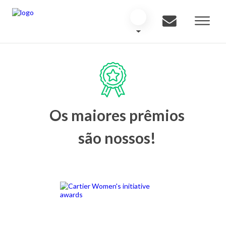
Os maiores prêmios
são nossos!