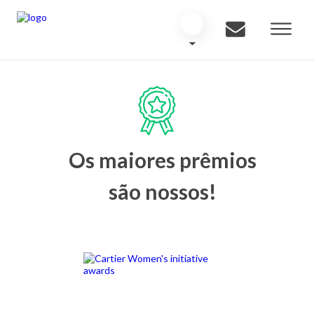
Os maiores prêmios
são nossos!