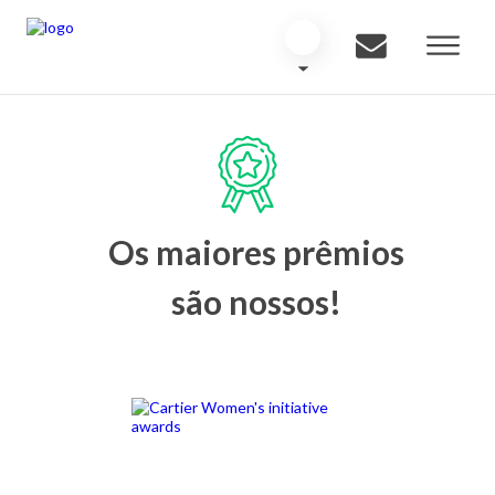
Os maiores prêmios
são nossos!