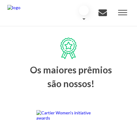
Os maiores prêmios
são nossos!