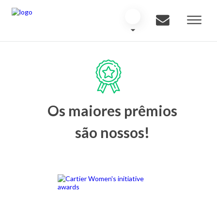
Os maiores prêmios
são nossos!