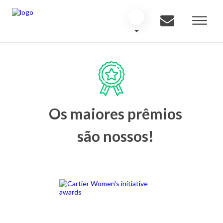
Os maiores prêmios
são nossos!