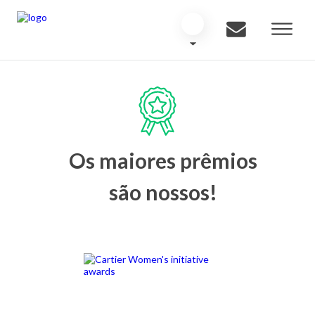
Os maiores prêmios
são nossos!