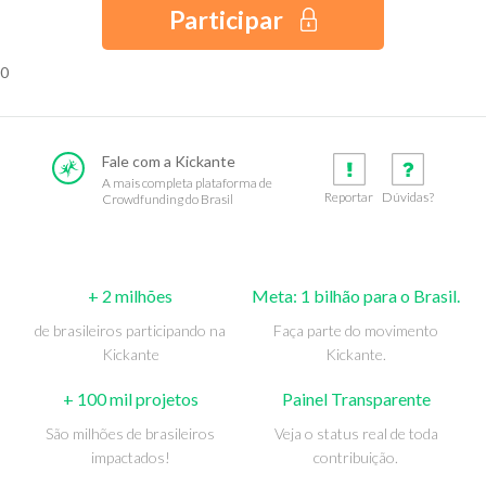
Participar
0
Fale com a Kickante
A mais completa plataforma de
Reportar
Dúvidas?
Crowdfunding do Brasil
+ 2 milhões
Meta: 1 bilhão para o Brasil.
de brasileiros participando na
Faça parte do movimento
Kickante
Kickante.
+ 100 mil projetos
Painel Transparente
São milhões de brasileiros
Veja o status real de toda
impactados!
contribuição.