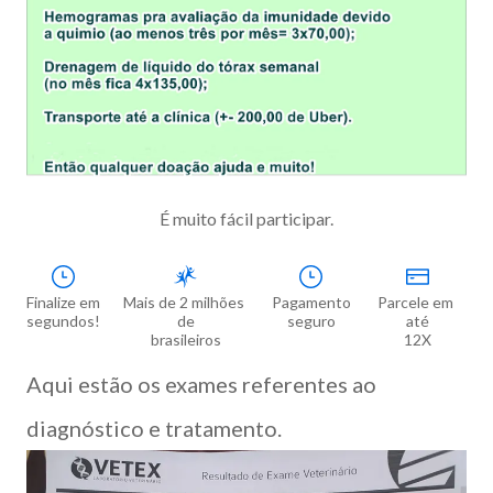
É muito fácil participar.
Finalize em

Mais de 2 milhões 
Pagamento

Parcele em 
segundos!
de

seguro
até

brasileiros
12X
Aqui estão os exames referentes ao
diagnóstico e tratamento.