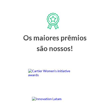
Os maiores prêmios
são nossos!