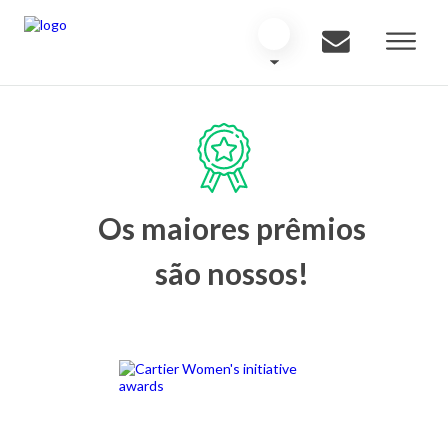
Os maiores prêmios
são nossos!