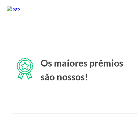
Os maiores prêmios
são nossos!