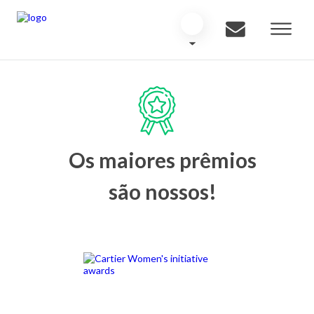
Os maiores prêmios
são nossos!