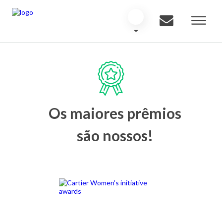
Os maiores prêmios
são nossos!