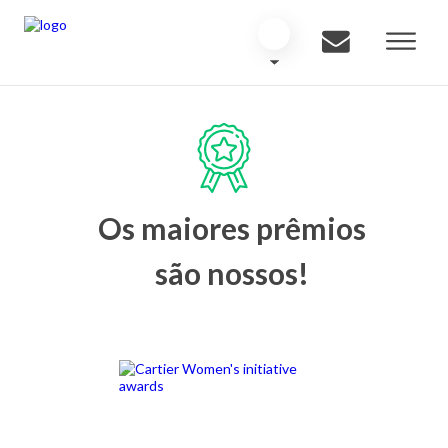
Os maiores prêmios
são nossos!