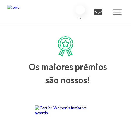
Os maiores prêmios
são nossos!