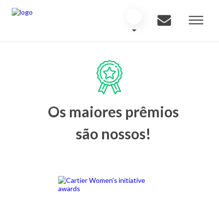
Os maiores prêmios
são nossos!