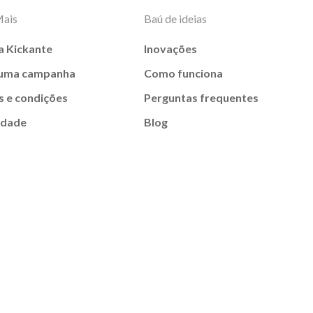
Mais
Baú de ideias
a Kickante
Inovações
 uma campanha
Como funciona
 e condições
Perguntas frequentes
idade
Blog