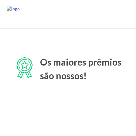
Os maiores prêmios
são nossos!