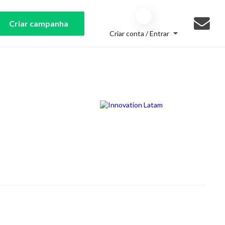
Criar campanha
Criar conta / Entrar