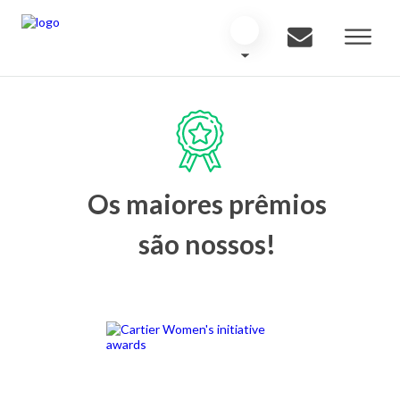
Os maiores prêmios
são nossos!