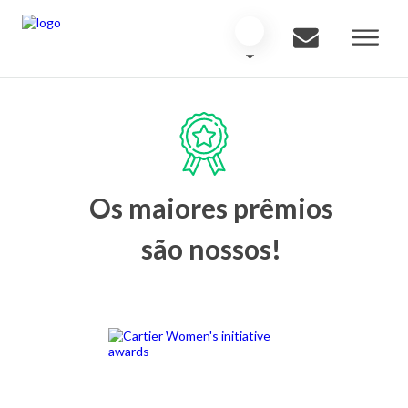
Os maiores prêmios
são nossos!