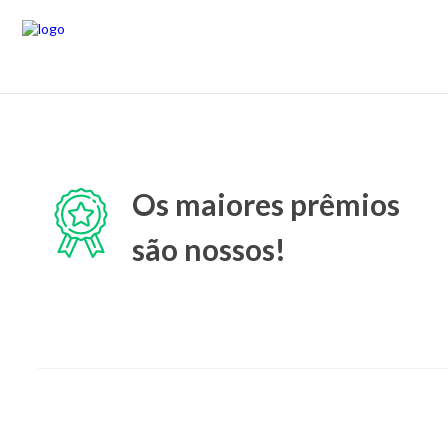
Os maiores prêmios
são nossos!