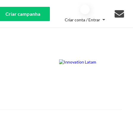
Criar campanha
Criar conta / Entrar