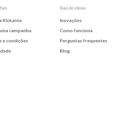
Mais
Baú de ideias
a Kickante
Inovações
 uma campanha
Como funciona
 e condições
Perguntas frequentes
idade
Blog