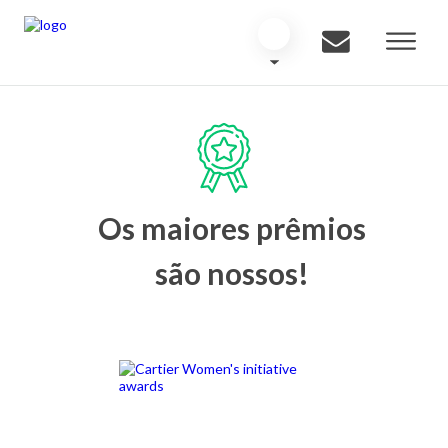
Os maiores prêmios
são nossos!