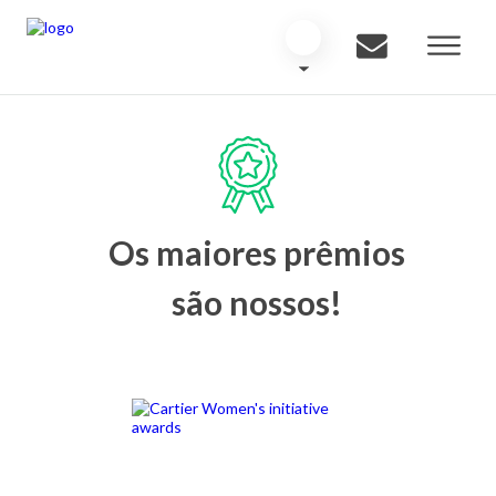
Os maiores prêmios
são nossos!