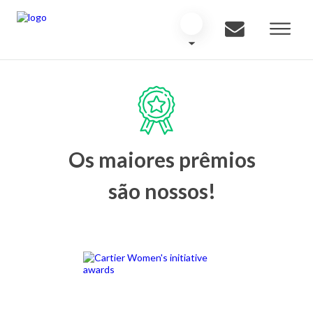
Os maiores prêmios
são nossos!