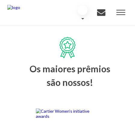
Os maiores prêmios
são nossos!