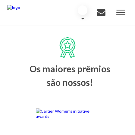
Os maiores prêmios
são nossos!