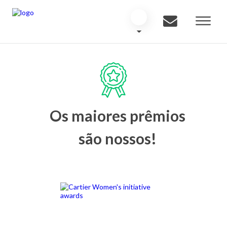
Os maiores prêmios
são nossos!