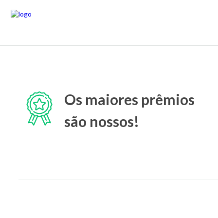
Os maiores prêmios
são nossos!