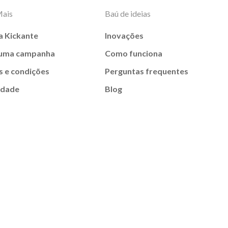
Mais
Baú de ideias
a Kickante
Inovações
 uma campanha
Como funciona
 e condições
Perguntas frequentes
idade
Blog