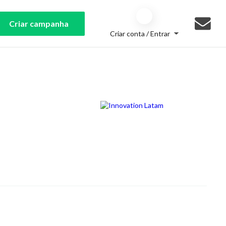
Criar campanha
Criar conta / Entrar