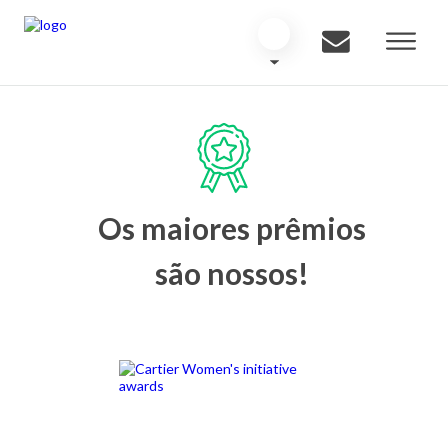
Os maiores prêmios
são nossos!