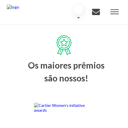
Os maiores prêmios
são nossos!