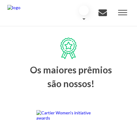
Os maiores prêmios
são nossos!