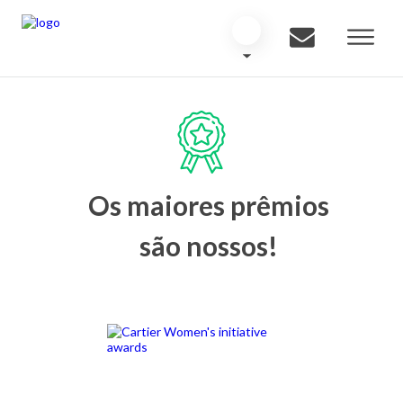
Os maiores prêmios
são nossos!