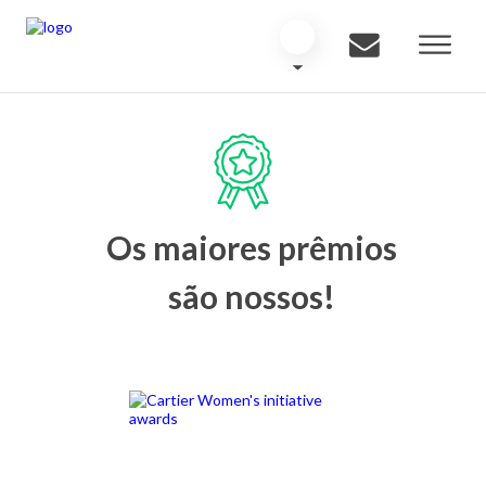
Os maiores prêmios
são nossos!