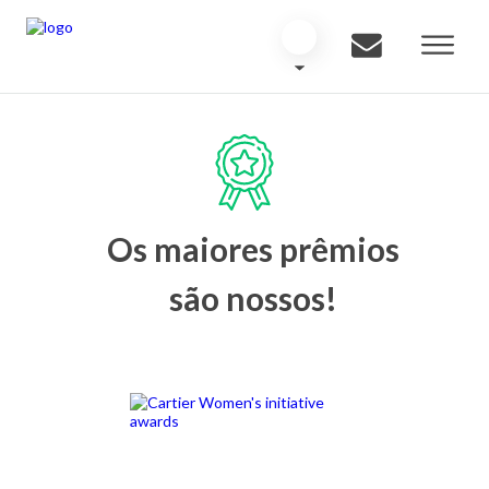
Os maiores prêmios
são nossos!