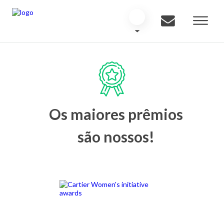
Os maiores prêmios
são nossos!