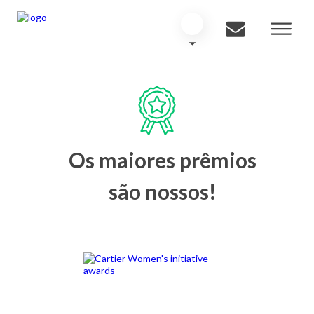
Os maiores prêmios
são nossos!