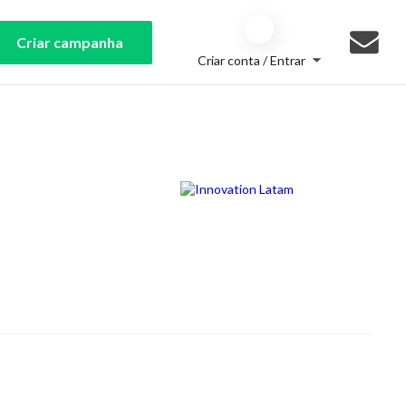
Criar campanha
Criar conta / Entrar