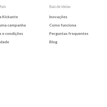
Mais
Baú de ideias
a Kickante
Inovações
 uma campanha
Como funciona
 e condições
Perguntas frequentes
idade
Blog