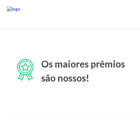
Os maiores prêmios
são nossos!