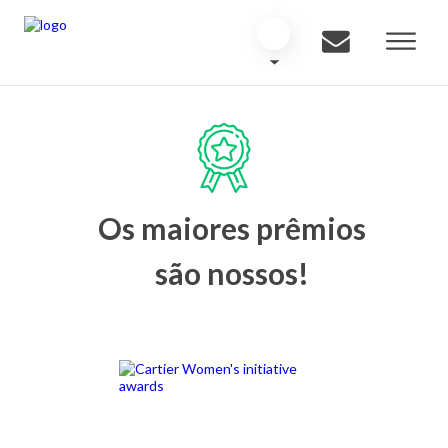
Os maiores prêmios
são nossos!