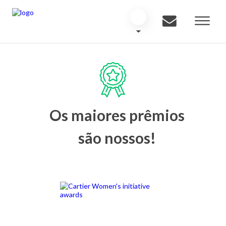
Os maiores prêmios
são nossos!