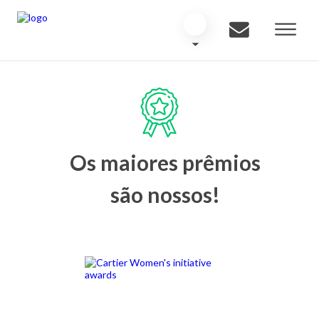
Os maiores prêmios
são nossos!