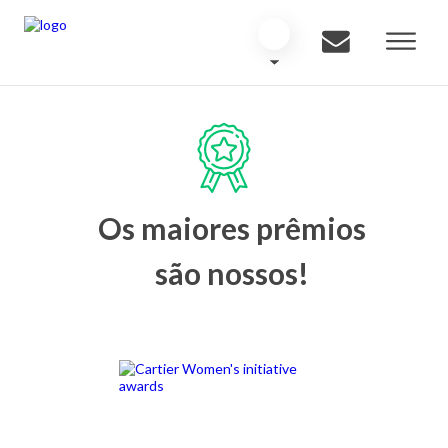
Os maiores prêmios
são nossos!