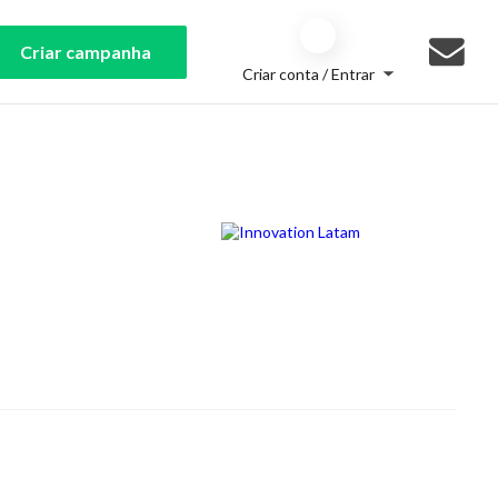
Criar campanha
Criar conta / Entrar