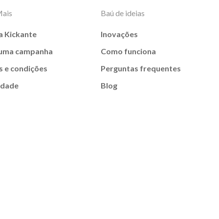
Mais
Baú de ideias
a Kickante
Inovações
 uma campanha
Como funciona
 e condições
Perguntas frequentes
idade
Blog