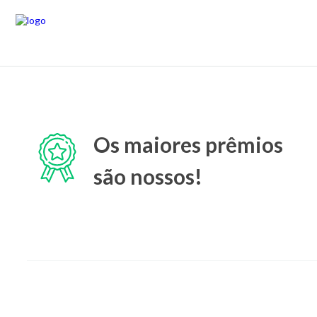
Os maiores prêmios
são nossos!