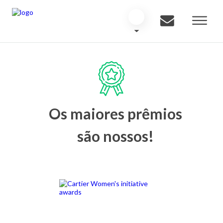
Os maiores prêmios
são nossos!