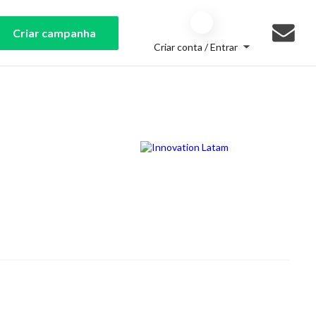
Criar campanha
Criar conta / Entrar