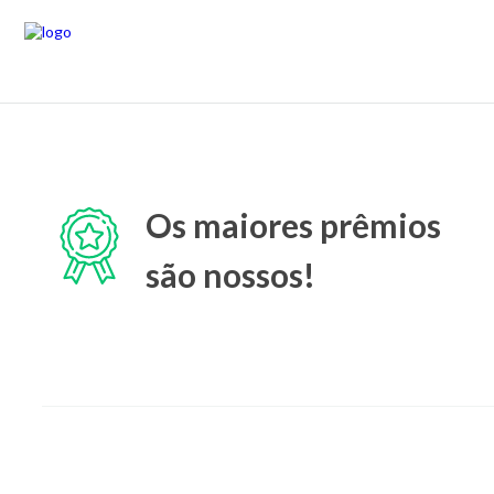
Os maiores prêmios
são nossos!