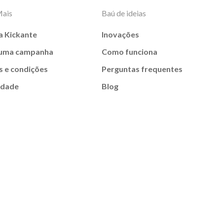
Mais
Baú de ideias
a Kickante
Inovações
 uma campanha
Como funciona
 e condições
Perguntas frequentes
idade
Blog