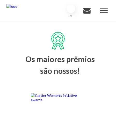
Os maiores prêmios
são nossos!