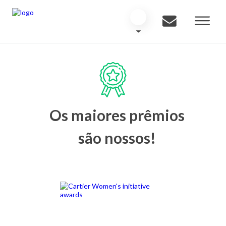
Os maiores prêmios
são nossos!