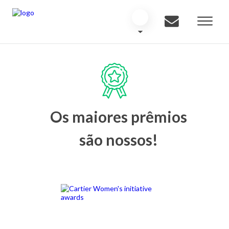
Os maiores prêmios
são nossos!