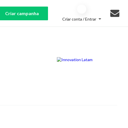
Criar campanha
Criar conta / Entrar