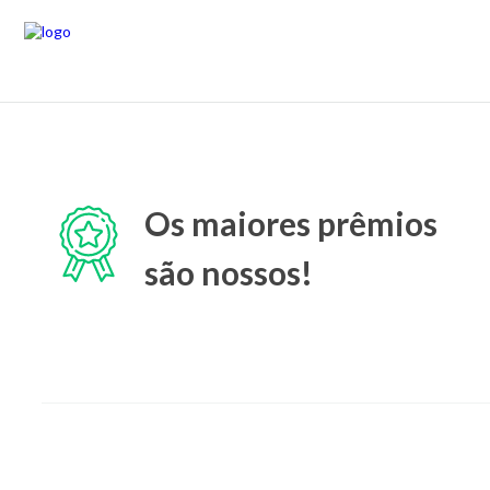
Os maiores prêmios
são nossos!