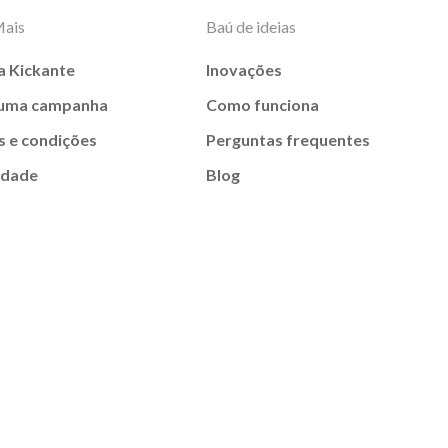
Mais
Baú de ideias
a Kickante
Inovações
 uma campanha
Como funciona
 e condições
Perguntas frequentes
idade
Blog