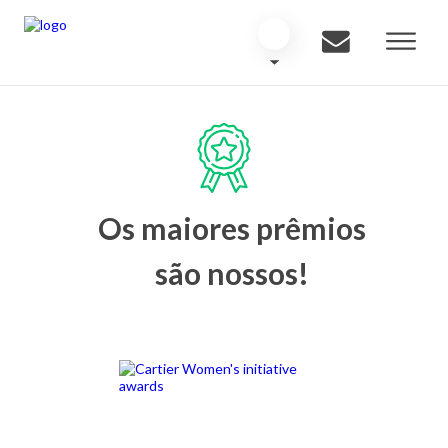
Os maiores prêmios
são nossos!