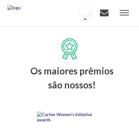
Os maiores prêmios
são nossos!