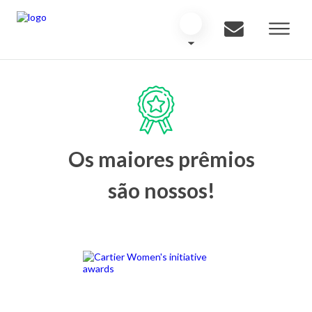
Os maiores prêmios
são nossos!